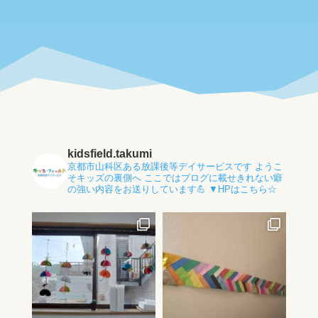
kidsfield.takumi
京都市山科区ある放課後等デイサービスです
ようこ
そキッズの裏側へ
ここではブログに載せきれない癖
の強い内容をお送りしています💪
▼HPはこちら☆