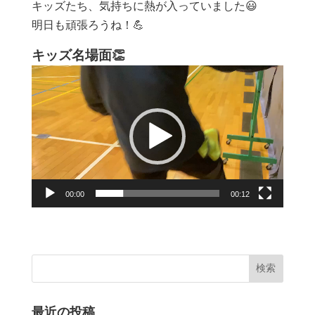
キッズたち、気持ちに熱が入っていました😃
明日も頑張ろうね！💪
キッズ名場面👏
動
画
プ
レ
ー
ヤ
ー
00:00
00:12
最近の投稿