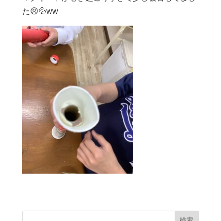
た😣💦ww