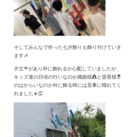
そしてみんなで作った七夕飾りも飾り付けていき
ます🎶
夕立☔️があり外に飾れるか心配していましたが、
キッズ達の日頃の行いなのか織姫様👸と彦星様🤴
のはからいなのか外に飾る時には見事に晴れてく
れました☀️👏