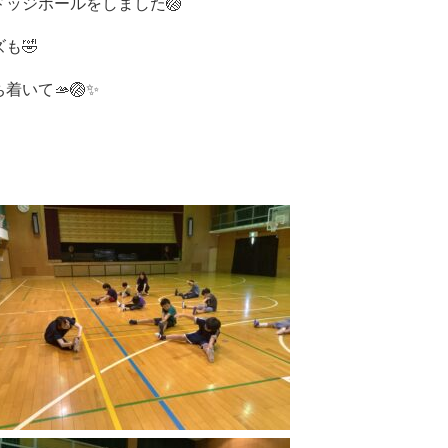
ッジボールをしました🏐
も🤣
いて🫴🏐✨