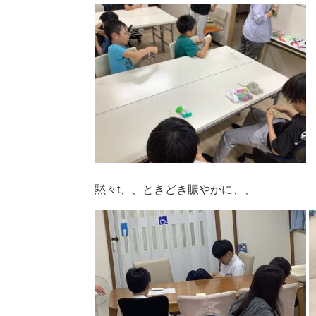
黙々t、、ときどき賑やかに、、