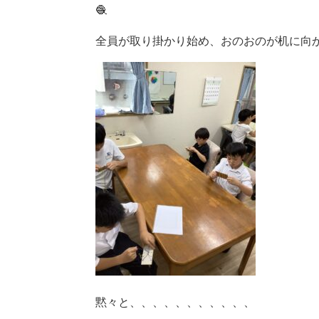
🧶
全員が取り掛かり始め、おのおのが机に向
黙々と、、、、、、、、、、、