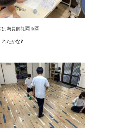
満員御礼🈵☺️🈵
くれたかな❓