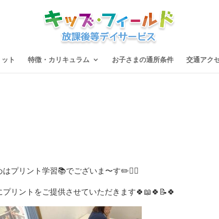
リット
特徴・カリキュラム
お子さまの通所条件
交通アク
リント学習📚でございま〜す✏️🙇‍♀️
リントをご提供させていただきます🍀📖🍀📝🍀