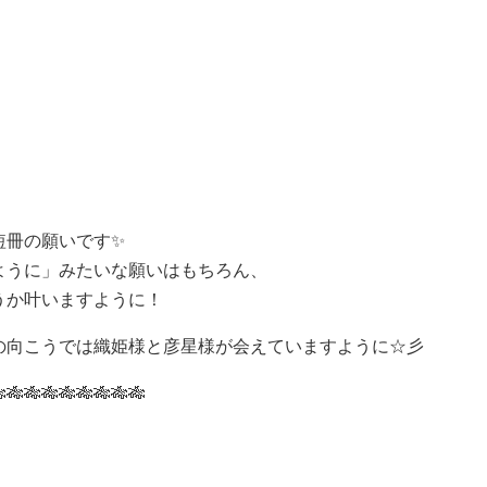
短冊の願いです✨
ように」みたいな願いはもちろん、
うか叶いますように！
の向こうでは織姫様と彦星様が会えていますように☆彡
🎋🎋🎋🎋🎋🎋🎋🎋