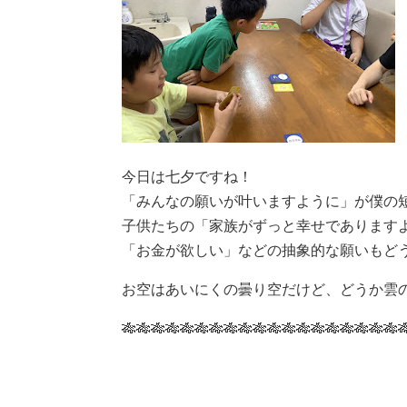
今日は七夕ですね！
「みんなの願いが叶いますように」が僕の
子供たちの「家族がずっと幸せであります
「お金が欲しい」などの抽象的な願いもど
お空はあいにくの曇り空だけど、どうか雲
🎋🎋🎋🎋🎋🎋🎋🎋🎋🎋🎋🎋🎋🎋🎋🎋🎋🎋🎋