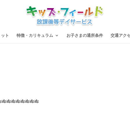
リット
特徴・カリキュラム
お子さまの通所条件
交通アク
🎋🎋🎋🎋🎋🎋🎋🎋